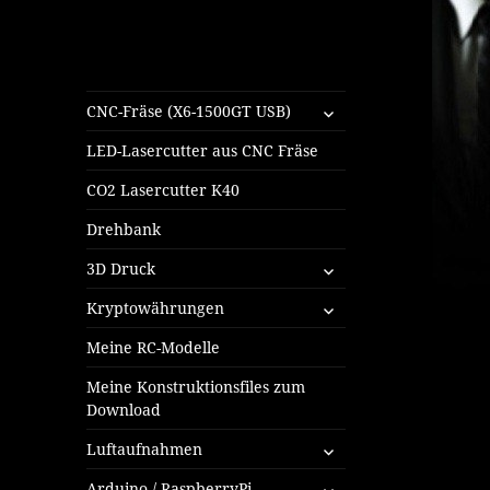
untermenü
CNC-Fräse (X6-1500GT USB)
öffnen
LED-Lasercutter aus CNC Fräse
CO2 Lasercutter K40
Drehbank
untermenü
3D Druck
öffnen
untermenü
Kryptowährungen
öffnen
Meine RC-Modelle
Meine Konstruktionsfiles zum
Download
untermenü
Luftaufnahmen
öffnen
untermenü
Arduino / RaspberryPi