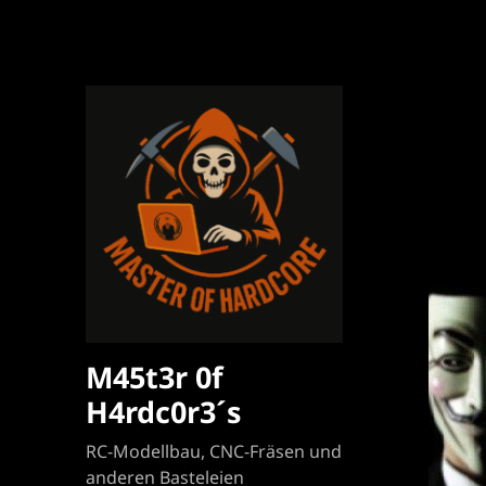
M45t3r 0f
H4rdc0r3´s
RC-Modellbau, CNC-Fräsen und
anderen Basteleien