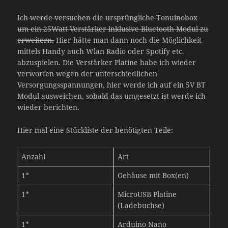
Ich werde versuchen die ursprüngliche Tonuinobox
um ein 25Watt Verstärker inklusive Bluetooth Modul zu
erweitern.
Hier hätte man dann noch die Möglichkeit
mittels Handy auch Wlan Radio oder Spotify etc.
abzuspielen. Die Verstärker Platine habe ich wieder
verworfen wegen der unterschiedlichen
Versorgungsspannungen, hier werde ich auf ein 5V BT
Modul ausweichen, sobald das umgesetzt ist werde ich
wieder berichten.
Hier mal eine Stückliste der benötigten Teile:
Anzahl
Art
1*
Gehäuse mit Box(en)
1*
MicroUSB Platine
(Ladebuchse)
1*
Arduino Nano