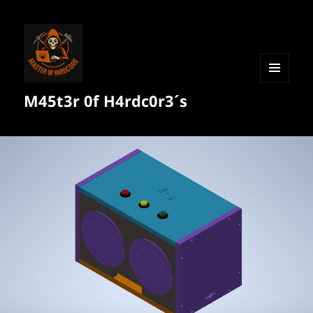
MENÜ
M45t3r 0f H4rdc0r3´s
UND
WIDGETS