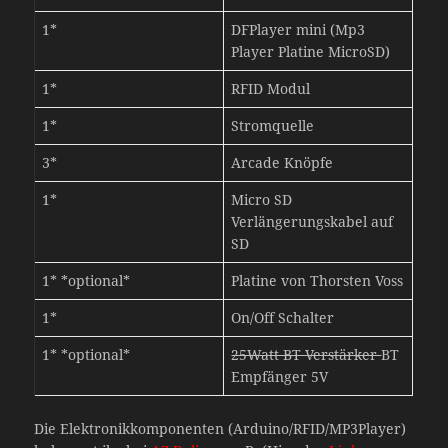
1*
DFPlayer mini (Mp3
Player Platine MicroSD)
1*
RFID Modul
1*
Stromquelle
3*
Arcade Knöpfe
1*
Micro SD
Verlängerungskabel auf
SD
1* *optional*
Platine von Thorsten Voss
1*
On/Off Schalter
1* *optional*
25Watt BT Verstärker
BT
Empfänger 5V
Die Elektronikkomponenten (Arduino/RFID/MP3Player)