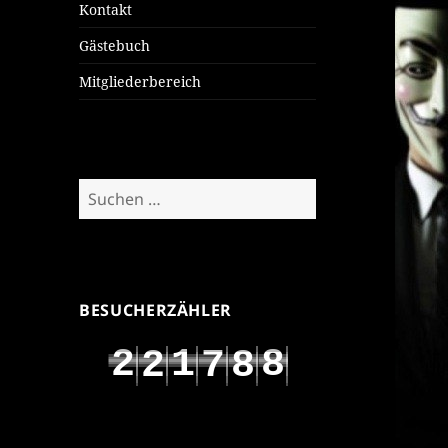
Kontakt
Gästebuch
Mitgliederbereich
Suchen
nach:
BESUCHERZÄHLER
2
1
8
2
7
8
3
2
9
3
8
9