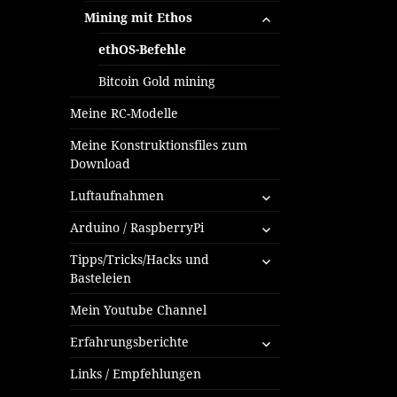
untermenü
Mining mit Ethos
öffnen
ethOS-Befehle
Bitcoin Gold mining
Meine RC-Modelle
Meine Konstruktionsfiles zum
Download
untermenü
Luftaufnahmen
öffnen
untermenü
Arduino / RaspberryPi
öffnen
untermenü
Tipps/Tricks/Hacks und
öffnen
Basteleien
Mein Youtube Channel
untermenü
Erfahrungsberichte
öffnen
Links / Empfehlungen