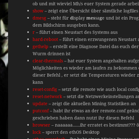
ob und mit wieviel Mh/s euer System gerade arbei
show
– zeigt eine Übersicht über sämtliche logfiles
dmesg
– steht für
d
isplay
mes
sa
g
e und ist ein Pr
dem Bildschirm ausgeben kann.
r
– führt einen Neustart des Systems aus
hard-reboot
– führt einen erzwungenen Neustart a
gethelp
– erstellt eine Diagnose Datei das euch d
Wurm drinnen ist
clear-thermals
– hat euer System angehalten aufg
Möglichkeiten es wieder am laufen zu bekommen d
dieser Befehl , er setzt die Temperaturen wieder
kann
reset-config
– setzt die remote wie auch local conf
reset-network
– setzt die Netzwerkeinstellungen a
update
– zeigt die aktuellen Mining Statistiken an
putconf
– habt ihr etwas an der remote.conf geände
geschrieben haben dann nutzt ihr diesen Befehl
browser
– naaaaaa……ihr erratet es bestimmt??? öf
lock
– sperrt den ethOS Desktop