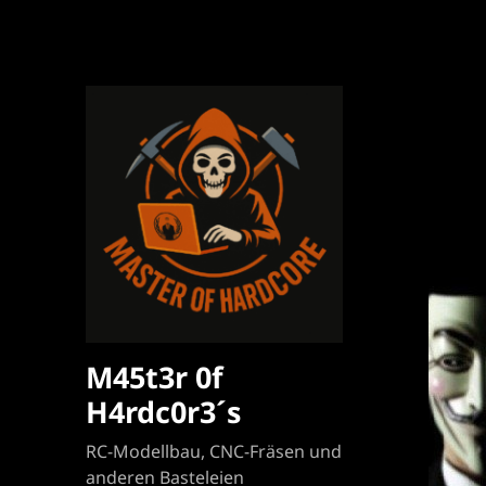
M45t3r 0f
H4rdc0r3´s
RC-Modellbau, CNC-Fräsen und
anderen Basteleien