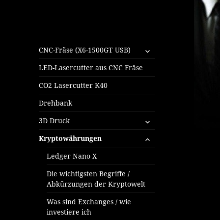
untermenü
CNC-Fräse (X6-1500GT USB)
öffnen
LED-Lasercutter aus CNC Fräse
CO2 Lasercutter K40
Drehbank
untermenü
3D Druck
öffnen
untermenü
Kryptowährungen
öffnen
Ledger Nano X
Die wichtigsten Begriffe /
Abkürzungen der Kryptowelt
Was sind Exchanges / wie
investiere ich