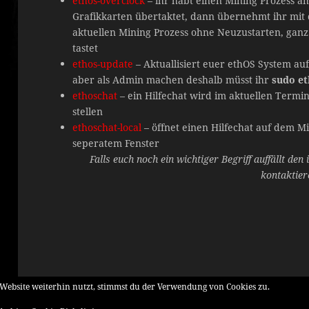
ethos-overclock
– ihr habt einen Mining Prozess am
Grafikkarten übertaktet, dann übernehmt ihr mit 
aktuellen Mining Prozess ohne Neuzustarten, ganz
tastet
ethos-update
– Aktuallisiert euer ethOS System au
aber als Admin machen deshalb müsst ihr
sudo et
ethoschat
– ein Hilfechat wird im aktuellen Termi
stellen
ethoschat-local
– öffnet einen Hilfechat auf dem M
seperatem Fenster
Falls euch noch ein wichtiger Begriff auffällt den
kontaktier
Website weiterhin nutzt, stimmst du der Verwendung von Cookies zu.