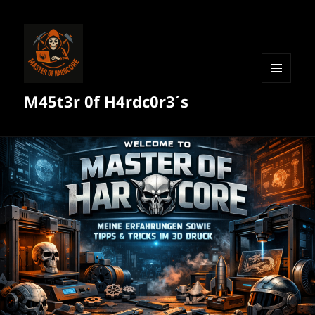
MENÜ
M45t3r 0f H4rdc0r3´s
UND
WIDGETS