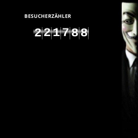
BESUCHERZÄHLER
2
1
7
2
8
8
3
2
8
3
9
9