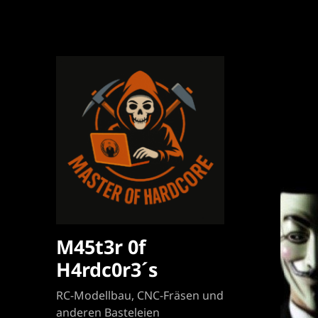
M45t3r 0f
H4rdc0r3´s
RC-Modellbau, CNC-Fräsen und
anderen Basteleien