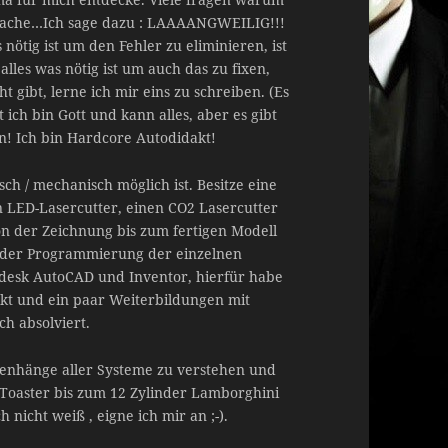
e mache…Ich sage dazu : LAAAANGWEILIG!!!
 nötig ist um den Fehler zu eliminieren, ist
alles was nötig ist um auch das zu fixen,
gibt, lerne ich mir eins zu schreiben. (Es
 ich bin Gott und kann alles, aber es gibt
en! Ich bin Hardcore Autodidakt!
isch / mechanisch möglich ist. Besitze eine
n LED-Lasercutter, einen CO2 Lasercutter
n der Zeichnung bis zum fertigen Modell
t der Programmierung der einzelnen
odesk AutoCAD und Inventor, hierfür habe
kt und ein paar Weiterbildungen mit
ch absolviert.
menhänge aller Systeme zu verstehen und
 Toaster bis zum 12 Zylinder Lamborghini
 nicht weiß , eigne ich mir an ;-).