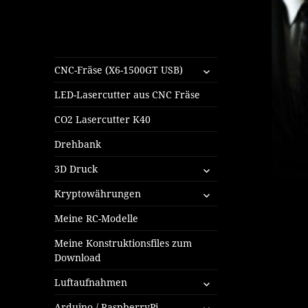
untermenü
CNC-Fräse (X6-1500GT USB)
öffnen
LED-Lasercutter aus CNC Fräse
CO2 Lasercutter K40
Drehbank
untermenü
3D Druck
öffnen
untermenü
Kryptowährungen
öffnen
Meine RC-Modelle
Meine Konstruktionsfiles zum
Download
untermenü
Luftaufnahmen
öffnen
untermenü
Arduino / RaspberryPi