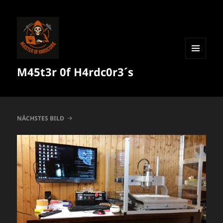
MENÜ
M45t3r 0f H4rdc0r3´s
UND
WIDGETS
NÄCHSTES BILD