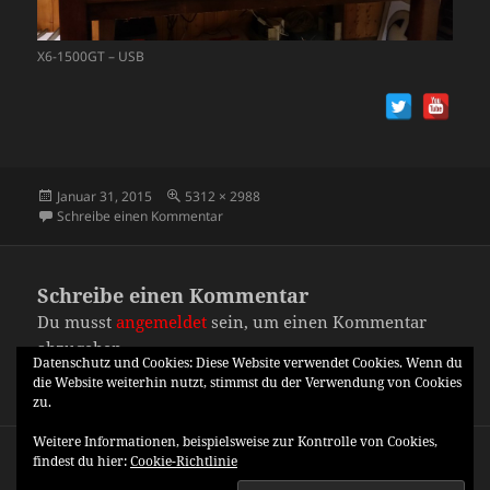
X6-1500GT – USB
Veröffentlicht
Originalgröße
Januar 31, 2015
5312 × 2988
am
zu 20140925_170635
Schreibe einen Kommentar
Schreibe einen Kommentar
Du musst
angemeldet
sein, um einen Kommentar
abzugeben.
Datenschutz und Cookies: Diese Website verwendet Cookies. Wenn du
die Website weiterhin nutzt, stimmst du der Verwendung von Cookies
zu.
Beitragsnavigation
Weitere Informationen, beispielsweise zur Kontrolle von Cookies,
VERÖFFENTLICHT IN
findest du hier:
Cookie-Richtlinie
CNC-Fräse (X6-1500GT USB)