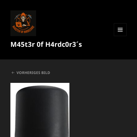
MENÜ
M45t3r 0f H4rdc0r3´s
UND
WIDGETS
VORHERIGES BILD