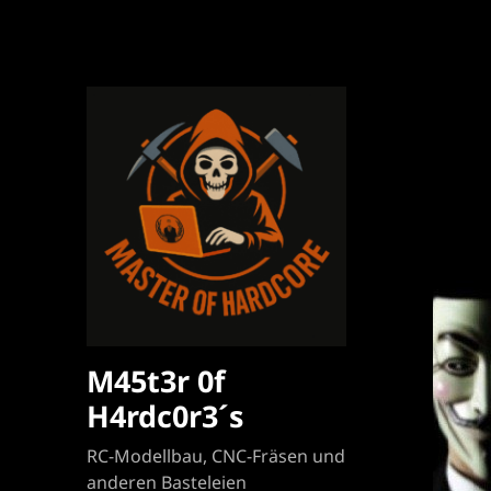
M45t3r 0f
H4rdc0r3´s
RC-Modellbau, CNC-Fräsen und
anderen Basteleien