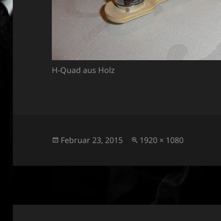
H-Quad aus Holz
Veröffentlicht
Originalgröße
Februar 23, 2015
1920 × 1080
am
Beitragsnavigation