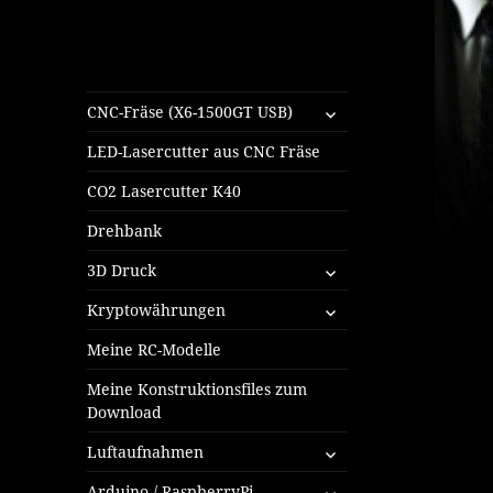
untermenü
CNC-Fräse (X6-1500GT USB)
öffnen
LED-Lasercutter aus CNC Fräse
CO2 Lasercutter K40
Drehbank
untermenü
3D Druck
öffnen
untermenü
Kryptowährungen
öffnen
Meine RC-Modelle
Meine Konstruktionsfiles zum
Download
untermenü
Luftaufnahmen
öffnen
untermenü
Arduino / RaspberryPi