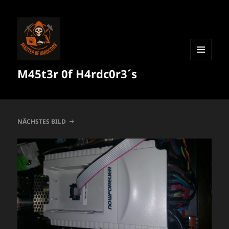
MENÜ
M45t3r 0f H4rdc0r3´s
UND
WIDGETS
NÄCHSTES BILD