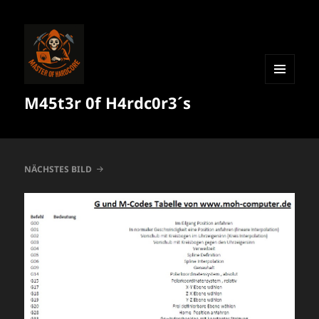
MENÜ
M45t3r 0f H4rdc0r3´s
UND
WIDGETS
NÄCHSTES BILD