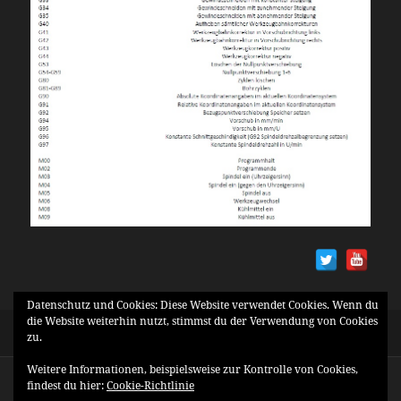
Datenschutz und Cookies: Diese Website verwendet Cookies. Wenn du
die Website weiterhin nutzt, stimmst du der Verwendung von Cookies
Veröffentlicht
Originalgröße
Mai 17, 2016
765 × 867
zu.
am
Beitragsnavigation
Weitere Informationen, beispielsweise zur Kontrolle von Cookies,
VERÖFFENTLICHT IN
findest du hier:
Cookie-Richtlinie
G und M Codes