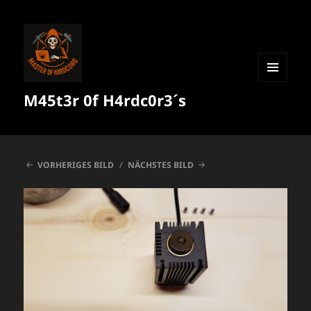
MENÜ
M45t3r 0f H4rdc0r3´s
UND
WIDGETS
VORHERIGES BILD
NÄCHSTES BILD