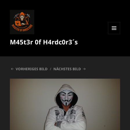
MENÜ
M45t3r 0f H4rdc0r3´s
UND
WIDGETS
VORHERIGES BILD
NÄCHSTES BILD