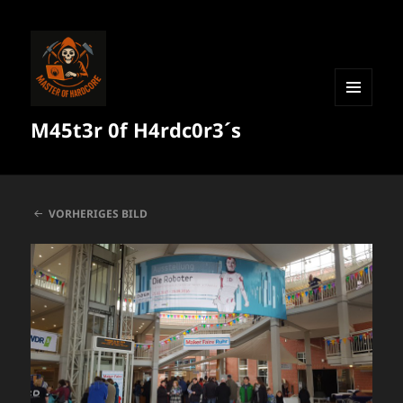
MENÜ
M45t3r 0f H4rdc0r3´s
UND
WIDGETS
VORHERIGES BILD