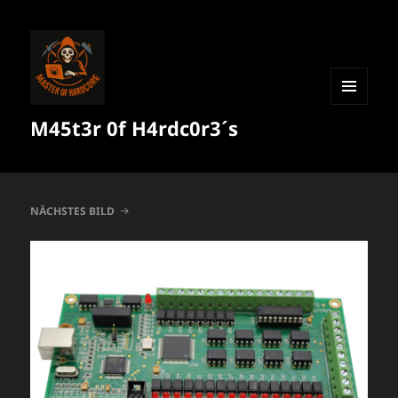
MENÜ
M45t3r 0f H4rdc0r3´s
UND
WIDGETS
NÄCHSTES BILD