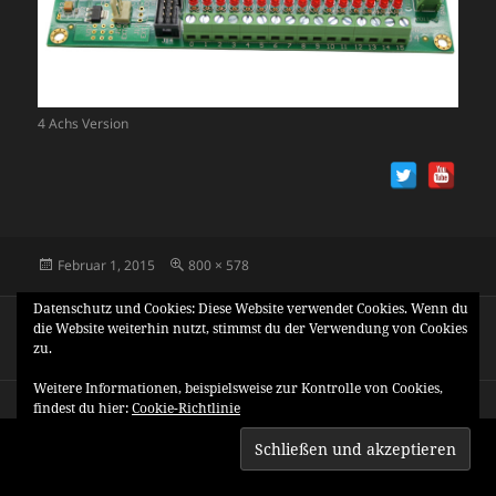
4 Achs Version
Veröffentlicht
Originalgröße
Februar 1, 2015
800 × 578
am
Beitragsnavigation
Datenschutz und Cookies: Diese Website verwendet Cookies. Wenn du
VERÖFFENTLICHT IN
die Website weiterhin nutzt, stimmst du der Verwendung von Cookies
Steuerkarte AKZ250 mit 2. Poti ausrüsten
zu.
Weitere Informationen, beispielsweise zur Kontrolle von Cookies,
findest du hier:
Cookie-Richtlinie