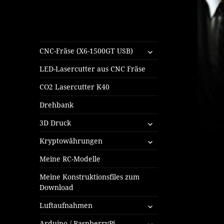
untermenü
CNC-Fräse (X6-1500GT USB)
öffnen
LED-Lasercutter aus CNC Fräse
CO2 Lasercutter K40
Drehbank
untermenü
3D Druck
öffnen
untermenü
Kryptowährungen
öffnen
Meine RC-Modelle
Meine Konstruktionsfiles zum
Download
untermenü
Luftaufnahmen
öffnen
untermenü
Arduino / RaspberryPi