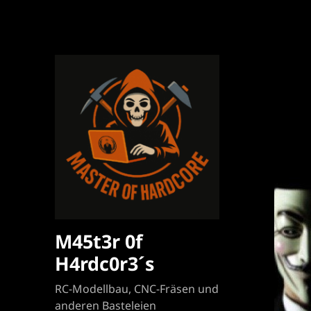
M45t3r 0f
H4rdc0r3´s
RC-Modellbau, CNC-Fräsen und
anderen Basteleien