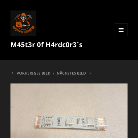
MENÜ
M45t3r 0f H4rdc0r3´s
UND
WIDGETS
VORHERIGES BILD
NÄCHSTES BILD