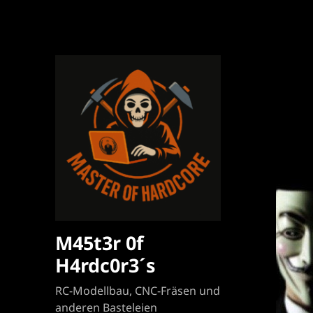
M45t3r 0f
H4rdc0r3´s
RC-Modellbau, CNC-Fräsen und
anderen Basteleien