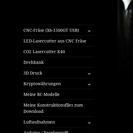
untermenü
CNC-Fräse (X6-1500GT USB)
öffnen
LED-Lasercutter aus CNC Fräse
CO2 Lasercutter K40
Drehbank
untermenü
3D Druck
öffnen
untermenü
Kryptowährungen
öffnen
Meine RC-Modelle
Meine Konstruktionsfiles zum
Download
untermenü
Luftaufnahmen
öffnen
untermenü
Arduino / RaspberryPi